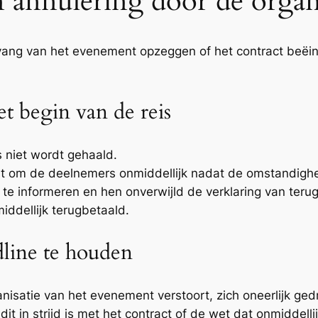
 annulering door de organ
nvang van het evenement opzeggen of het contract beë
t begin van de reis
 niet wordt gehaald.
licht om de deelnemers onmiddellijk nadat de omstandigh
 informeren en hen onverwijld de verklaring van terug
middellijk terugbetaald.
dline te houden
satie van het evenement verstoort, zich oneerlijk ged
t in strijd is met het contract of de wet dat onmiddelli