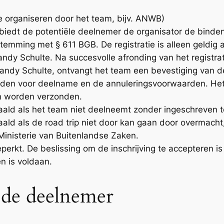
e organiseren door het team, bijv. ANWB)
 biedt de potentiële deelnemer de organisator de binden
emming met § 611 BGB. De registratie is alleen geldig al
ndy Schulte. Na succesvolle afronding van het registra
andy Schulte, ontvangt het team een bevestiging van de
den voor deelname en de annuleringsvoorwaarden. Het 
n worden verzonden.
taald als het team niet deelneemt zonder ingeschreven te
taald als de road trip niet door kan gaan door overmacht
inisterie van Buitenlandse Zaken.
rkt. De beslissing om de inschrijving te accepteren is
en is voldaan.
 de deelnemer